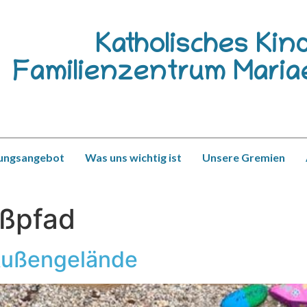
Katholisches Kin
Familienzentrum Maria
ungsangebot
Was uns wichtig ist
Unsere Gremien
ußpfad
Außengelände